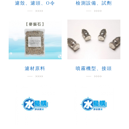
濾殼、濾頭、O令
檢測設備、試劑
濾材原料
噴霧機型、接頭