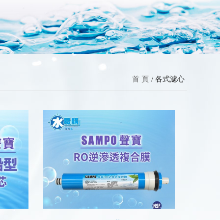
首 頁
各式濾心