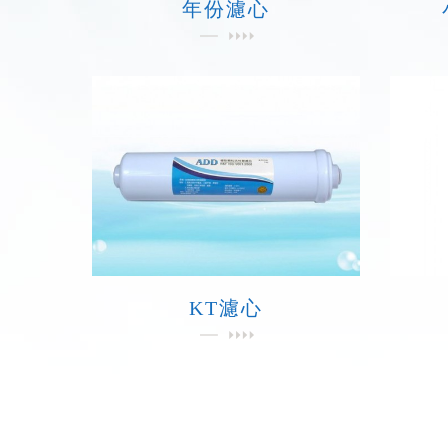
年份濾心
KT濾心