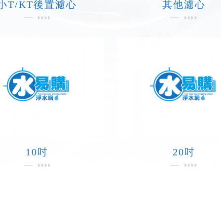
小T/KT後置濾心
其他濾心
10吋
20吋